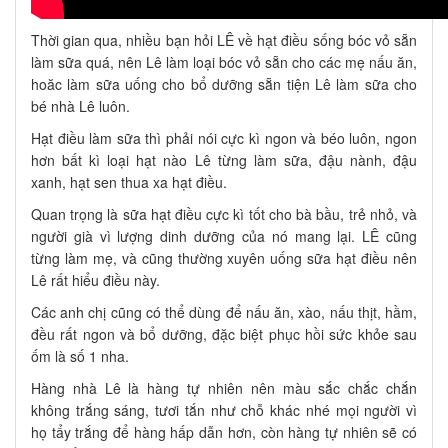
Thời gian qua, nhiều bạn hỏi LÊ về hạt điều sống bóc vỏ sẵn
làm sữa quá, nên Lê làm loại bóc vỏ sẵn cho các mẹ nấu ăn,
hoăc làm sữa uống cho bổ dưỡng sẵn tiện Lê làm sữa cho
bé nhà Lê luôn.
Hạt điều làm sữa thì phải nói cực kì ngon và béo luôn, ngon
hơn bất kì loại hạt nào Lê từng làm sữa, đậu nành, đậu
xanh, hạt sen thua xa hạt điều.
Quan trọng là sữa hạt điều cực kì tốt cho bà bầu, trẻ nhỏ, và
người già vì lượng dinh dưỡng của nó mang lại. LÊ cũng
từng làm mẹ, và cũng thường xuyên uống sữa hạt điều nên
Lê rất hiểu điều này.
Các anh chị cũng có thể dùng để nấu ăn, xào, nấu thịt, hầm,
đều rất ngon và bổ dưỡng, đặc biệt phục hồi sức khỏe sau
ốm là số 1 nha.
Hàng nhà Lê là hàng tự nhiên nên màu sắc chắc chắn
không trắng sáng, tươi tắn như chỗ khác nhé mọi người vì
họ tẩy trắng để hàng hấp dẫn hơn, còn hàng tự nhiên sẽ có