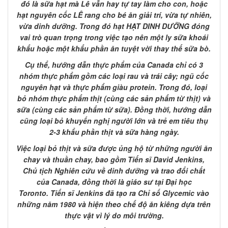
đó là sữa hạt mà Lê vẫn hay tự tay làm cho con, hoặc
hạt nguyên cốc LÊ rang cho bé ăn giải trí, vừa tự nhiên,
vừa dinh dưỡng. Trong đó hạt HẠT DINH DƯỠNG đóng
vai trò quan trọng trong việc tạo nên một ly sữa khoái
khẩu hoặc một khẩu phần ăn tuyệt vời thay thế sữa bò.
Cụ thể, hướng dẫn thực phẩm của Canada chỉ có 3
nhóm thực phẩm gồm các loại rau và trái cây; ngũ cốc
nguyên hạt và thực phẩm giàu protein. Trong đó, loại
bỏ nhóm thực phẩm thịt (cùng các sản phẩm từ thịt) và
sữa (cùng các sản phẩm từ sữa). Đồng thời, hướng dẫn
cũng loại bỏ khuyến nghị người lớn và trẻ em tiêu thụ
2-3 khẩu phần thịt và sữa hàng ngày.
Việc loại bỏ thịt và sữa được ủng hộ từ những người ăn
chay và thuần chay, bao gồm Tiến sĩ David Jenkins,
Chủ tịch Nghiên cứu về dinh dưỡng và trao đổi chất
của Canada, đồng thời là giáo sư tại Đại học
Toronto. Tiến sĩ Jenkins đã tạo ra Chỉ số Glycemic vào
những năm 1980 và hiện theo chế độ ăn kiêng dựa trên
thực vật vì lý do môi trường.