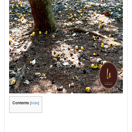
Contents
[
hide
]