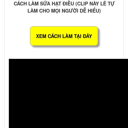
CÁCH LÀM SỮA HẠT ĐIỀU (CLIP NÀY LÊ TỰ
LÀM CHO MỌI NGƯỜI DỄ HIỂU)