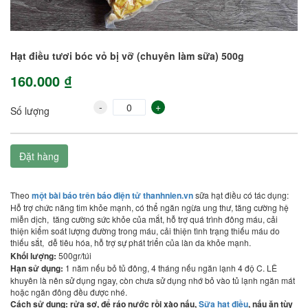
Hạt điều tươi bóc vỏ bị vỡ (chuyên làm sữa) 500g
160.000 ₫
-
+
Số lượng
Đặt hàng
Theo
một bài báo trên báo điện tử thanhnien.vn
sữa hạt điều có tác dụng:
Hỗ trợ chức năng tim khỏe mạnh, có thể ngăn ngừa ung thư, tăng cường hệ
miễn dịch, tăng cường sức khỏe của mắt, hỗ trợ quá trình đông máu, cải
thiện kiểm soát lượng đường trong máu, cải thiện tình trạng thiếu máu do
thiếu sắt, dễ tiêu hóa, hỗ trợ sự phát triển của làn da khỏe mạnh.
Khối lượng:
500gr/túi
Hạn sử dụng:
1 năm nếu bỏ tủ đông, 4 tháng nếu ngăn lạnh 4 độ C. LÊ
khuyên là nên sử dụng ngay, còn chưa sử dụng nhớ bỏ vào tủ lạnh ngăn mát
hoặc ngăn đông đều được nhé.
Cách sử dụng: rửa sơ, để ráo nước rồi xào nấu,
Sữa hạt điều
, nấu ăn tùy