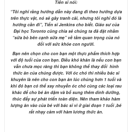
Tiến sĩ nói:
“Tôi nghĩ rằng hướng dẫn này đang đi theo hướng dựa
trên thực vật, nó sẽ gây tranh cãi, nhưng tôi nghĩ đó là
hướng cần đi”, Tiến sĩ Jenkins cho biết. Giáo sư của
Đại học Toronto cũng chia sẻ chúng ta đã đặt nhầm
“sữa bò bên cạnh sữa mẹ” về tầm quan trọng của nó
đối với sức khỏe con người.
Bạn nên chọn cho con bạn một thực phẩm thích hợp
với độ tuổi của con bạn. Điều khó khăn là nếu con bạn
vẫn chưa mọc răng thì bạn không thể thay đổi hình
thức ăn của chúng được. Với óc chó thì nhiều bác sĩ
khuyên là nên cho con bạn ăn lúc chúng hơn 1 tuổi và
khi đó bạn có thể xay nhuyễn óc chó cùng các loại rau
khác để cho bé ăn dậm và bổ sung thêm dinh dưỡng,
thúc đẩy sự phát triển toàn diện. Nên tham khảo hàm
lượng ăn vào của bé với bác sĩ vì ở giai đoạn 1 tuổi ,bé
rất nhạy cảm với hàm lương thức ăn.