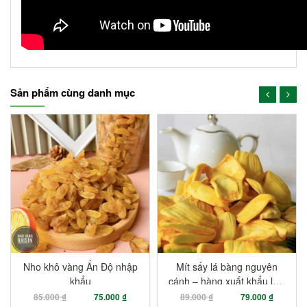
Sản phẩm cùng danh mục
-11%
Mít sấy lá bàng nguyên
Khoai lang sấy tẩm mật
cánh – hàng xuất khẩu loại
ong thơm ngon, giòn rụm
1
89.000 ₫
79.000 ₫
39.000 ₫