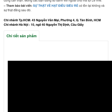
cùng cẩn thận. Mong các bạn đừng so sánh với ngoài chợ mà tội Lê nhé.
– Tham bảo bài viết:
SỰ THẬT VỀ HẠT ĐIỀU SIÊU RẺ
có tồn tại không và
sự thật đằng sau đó.
Chi nhánh Tp.HCM: 43 Nguyễn Văn Mại, Phường 4, Q. Tân Bình, HCM
Chi nhánh Hà Nội : 10, ngõ 40 Nguyễn Thị Định, Cầu Giấy
Chi tiết sản phẩm