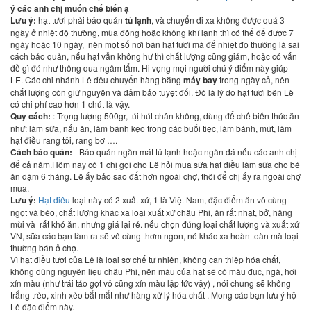
ý các anh chị muốn chế biến ạ
Lưu ý:
hạt tươi phải bảo quản
tủ lạnh
, và chuyển đi xa không được quá 3
ngày ở nhiệt độ thường, mùa đông hoặc không khí lạnh thì có thể để được 7
ngày hoặc 10 ngày, nên một số nơi bán hạt tươi mà để nhiệt độ thường là sai
cách bảo quản, nếu hạt vẫn không hư thì chất lượng cũng giảm, hoặc có vấn
đề gì đó như thông qua ngâm tẩm. Hi vọng mọi người chú ý điểm này giúp
LÊ. Các chi nhánh Lê đều chuyển hàng bằng
máy bay
trong ngày cả, nên
chất lượng còn giữ nguyên và đảm bảo tuyệt đối. Đó là lý do hạt tươi bên Lê
có chi phí cao hơn 1 chút là vậy.
Quy cách:
: Trọng lượng 500gr, túi hút chân không, dùng để chế biến thức ăn
như: làm sữa, nấu ăn, làm bánh kẹo trong các buổi tiệc, làm bánh, mứt, làm
hạt điều rang tỏi, rang bơ ….
Cách bảo quản:
– Bảo quản ngăn mát tủ lạnh hoặc ngăn đá nếu các anh chị
để cả năm.Hôm nay có 1 chị gọi cho Lê hỏi mua sữa hạt điều làm sữa cho bé
ăn dặm 6 tháng. Lê ấy bảo sao đắt hơn ngoài chợ, thôi để chị ấy ra ngoài chợ
mua.
Lưu ý:
Hạt điều
loại này có 2 xuất xứ, 1 là Việt Nam, đặc điểm ăn vô cùng
ngọt và béo, chất lượng khác xa loại xuất xứ châu Phi, ăn rất nhạt, bở, hăng
mùi và rất khó ăn, nhưng giá lại rẻ. nếu chọn đúng loại chất lượng và xuất xứ
VN, sữa các bạn làm ra sẽ vô cùng thơm ngon, nó khác xa hoàn toàn mà loại
thường bán ở chợ.
Vì hạt điều tươi của Lê là loại sơ chế tự nhiên, không can thiệp hóa chất,
không dùng nguyên liệu châu Phi, nên màu của hạt sẽ có màu đục, ngà, hơi
xỉn màu (như trái táo gọt vỏ cũng xỉn màu lập tức vậy) , nói chung sẽ không
trắng trẻo, xinh xẻo bắt mắt như hàng xử lý hóa chất . Mong các bạn lưu ý hộ
Lê đặc điểm này.