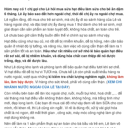
Hôm nay có 1 chị gọi cho Lê hỏi mua sữa hạt điều làm sữa cho bé ăn dặm
6 tháng. Lê ấy bảo sao đắt hơn ngoài chợ, thôi để chị ấy ra ngoài chợ mua.
Lê ngẫm rằng, đồ mua cho trẻ sơ sinh, mà chị ấy đi so sánh hàng của Lê và
hàng ngoài chợ, và đặc biệt chị ấy đang mua 1 thứ dành cho trẻ sơ sinh, một
giai đoạn cần sản phẩm an toàn tuyệt đối, không hóa chất, an toàn cho trẻ.
Lê chưa bao giờ cảm thấy buồn đến thế vì chính sự so sánh như vậy.
Hạt điều cũng như rau củ, nó rất dễ bị nhiễm khuẩn, dễ bị hỏng, nên cần bảo
quản ở nhiệt độ lý tưởng, và nâng niu, làm việc vô cùng cẩn thận để làm ra 1
sản phẩm tốt và an toàn.
Hầu như rất nhiều cơ sở nhỏ lẻ bảo quản hạt điều
rất sơ sài, dễ bị nhiểm khuẩn, và dùng hóa chất can thiệp để nó được
trắng, đẹp, và để được lâu.
Như Lê dùng kho lạnh và phòng lạnh để bảo quản hạt điều tươi khi sơ chế.
Vì hạt điều rất dễ bị hư vì TƯƠI mà. Chưa kể Lê còn phải xuất khẩu hàng ra
nước ngoài, vượt qua những
kì kiểm tra chất lượng nghiêm ngặt,
không làm
láo, làm bậy được
. Vì hàng cho sức khoẻ, phải vô cùng cẩn thận. (
XEM CHI
NHÁNH NƯỚC NGOÀI CỦA LÊ TẠI ĐÂY
)
Còn nhiều bên bán để lăn lóc ngoài chợ, ruồi, muỗi bụi khó, hoá chất ,,… để
vài tháng mà hạt điều vẫn không thâm đen, không hỏng, mà trắng tinh như
mới, đẹp long lanh. Các bạn đi mua cái đồ như vậy đem về làm SỮA cho con
mình, rồi khen rẻ, thì Lê cũng xin ngất . Vì rẻ là đúng rồi, xử lý vài giọt hóa
chất là nó ngon, đỡ mất thời gian , công sức, máy móc công nghệ làm gì cho
mệt đúng không nè.
Nên để làm ra 1 sản phẩm thực sự an toàn cho bà bầu và trẻ em, Lê làm vô