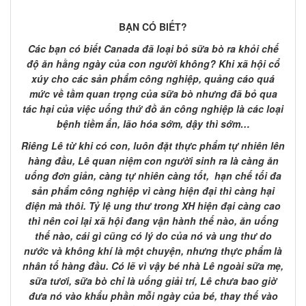
BẠN CÓ BIẾT?
Các bạn có biết Canada đã loại bỏ sữa bò ra khỏi chế
độ ăn hằng ngày của con người không? Khi xã hội cổ
xúy cho các sản phẩm công nghiệp, quảng cáo quá
mức về tầm quan trọng của sữa bò nhưng đã bỏ qua
tác hại của việc uống thứ đồ ăn công nghiệp là các loại
bệnh tiềm ẩn, lão hóa sớm, dậy thì sớm…
Riêng Lê từ khi có con, luôn đặt thực phẩm tự nhiên lên
hàng đầu, Lê quan niệm con người sinh ra là càng ăn
uống đơn giản, càng tự nhiên càng tốt, hạn chế tối đa
sản phẩm công nghiệp vì càng hiện đại thì càng hại
điện mà thôi. Tỷ lệ ung thư trong XH hiện đại càng cao
thì nên coi lại xã hội đang vận hành thế nào, ăn uống
thế nào, cái gì cũng có lý do của nó và ung thư do
nước và không khí là một chuyện, nhưng thực phẩm là
nhân tố hàng đầu. Có lẽ vì vậy bé nhà Lê ngoài sữa mẹ,
sữa tươi, sữa bò chỉ là uống giải trí, Lê chưa bao giờ
đưa nó vào khẩu phần mỗi ngày của bé, thay thế vào