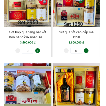
Set hộp quà tặng hạt kết
Set quà tết cao cấp mã
hợp hạt điều- nhân sâm-
1250
yến sào cao cấp mã 2950
3.500.000 ₫
1.600.000 ₫
-
+
-
+