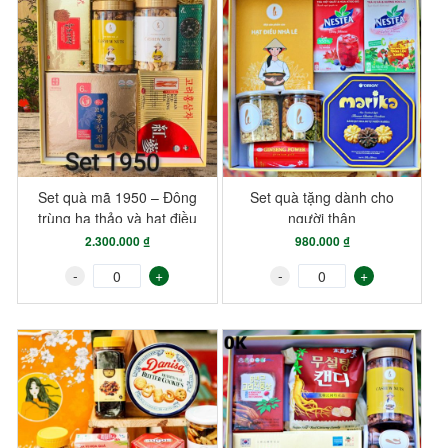
Set quà mã 1950 – Đông
Set quà tặng dành cho
trùng hạ thảo và hạt điều
người thân
2.300.000 ₫
980.000 ₫
-
+
-
+