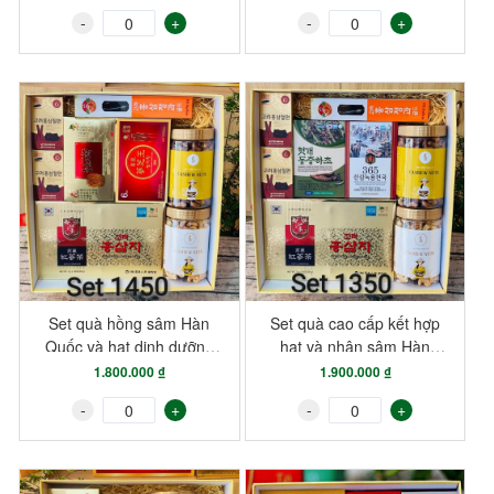
-
+
-
+
Set quà hồng sâm Hàn
Set quà cao cấp kết hợp
Quốc và hạt dinh dưỡng
hạt và nhân sâm Hàn
cao cấp mã 1450
Quốc chính hãng mã
1.800.000 ₫
1.900.000 ₫
1350
-
+
-
+