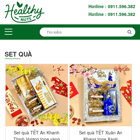
Hotline : 0911.596.382
Hotline : 0911.596.382
SET QUÀ
-14%
-14%
Set quà TẾT An Khanh
Set quà TẾT Xuân An
Thịnh Vượng tone vàng
Khang tone Xanh