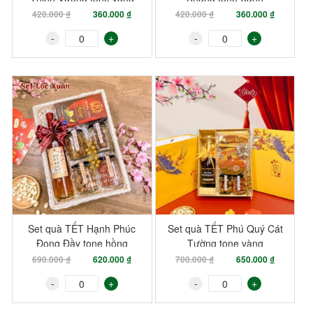
420.000 ₫
360.000 ₫
420.000 ₫
360.000 ₫
-
+
-
+
-10%
-7%
Set quà TẾT Hạnh Phúc
Set quà TẾT Phú Quý Cát
Đong Đầy tone hồng
Tường tone vàng
690.000 ₫
620.000 ₫
700.000 ₫
650.000 ₫
-
+
-
+