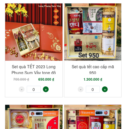
-7%
Set quà TẾT 2023 Long
Set quà tết cao cấp mã
Phụng Sum Vầy tone đỏ
950
700.000 ₫
650.000 ₫
1.300.000 ₫
-
+
-
+