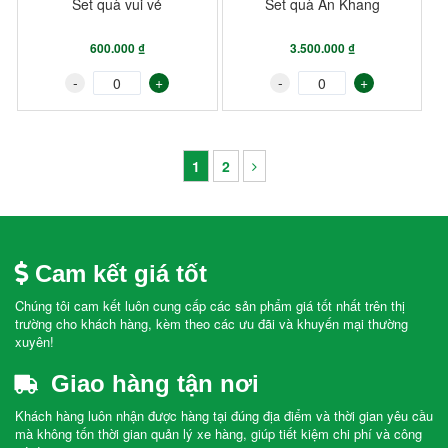
Set quà vui vẻ
Set quà An Khang
600.000 ₫
3.500.000 ₫
-
+
-
+
1
2
Cam kết giá tốt
Chúng tôi cam kết luôn cung cấp các sản phẩm giá tốt nhất trên thị
trường cho khách hàng, kèm theo các ưu đãi và khuyến mại thường
xuyên!
Giao hàng tận nơi
Khách hàng luôn nhận được hàng tại đúng địa điểm và thời gian yêu cầu
mà không tốn thời gian quản lý xe hàng, giúp tiết kiệm chi phí và công