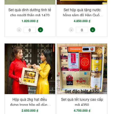
Set quà dinh dưỡng tinh tế
Set hộp quà tặng nước
cho người thân mã 1470
hồng sâm đỏ Hàn Quốc
thượng hạng và hạt dinh
1.820.000 ₫
4.850.000 ₫
dưỡng dành chuyên tặng
-
+
-
+
cho khách siêu Vip
Hộp quà 2kg hạt điều
Set quà tết luxury cao cấp
đựng trong hộp gỗ dùng
mã 4350
để biếu
2.650.000 ₫
4.700.000 ₫