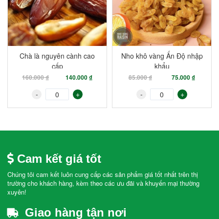
Chà là nguyên cành cao
Nho khô vàng Ấn Độ nhập
cấp
khẩu
160.000 ₫
140.000 ₫
85.000 ₫
75.000 ₫
-
+
-
+
Cam kết giá tốt
Chúng tôi cam kết luôn cung cấp các sản phẩm giá tốt nhất trên thị
trường cho khách hàng, kèm theo các ưu đãi và khuyến mại thường
xuyên!
Giao hàng tận nơi