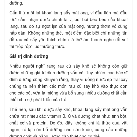
dưỡng.
Cắn thử một lát khoai lang sấy mật ong, vị đầu tiên mà đầu
lưỡi cảm nhận đươc chính là vị bùi bùi béo béo của khoai
lang, sau đó sự ngọt lịm của mật ong, hương thơm vô cùng
hấp dẫn. Không những thế, một điểm đặc biệt chỉ những ‘tín
đồ rau củ sấy yêu thích chính là thứ âm thanh nghe rất vui
tai “rốp rốp” lúc thưởng thức.
Giá trị dinh dưỡng
Nhiều người nghĩ rằng rau củ sấy khô sẽ không còn giữ
được những giá trị dinh dưỡng vốn có. Tuy nhiên, các bác sĩ
dinh dưỡng cũng khuyên rằng, thay vì uống nước ép trái cây
chúng ta nên thêm các món rau củ sấy khô vào thực đơn
cho các bé, vừa lạ miệng vừa bổ sung nhiều dưỡng chất cần
thiết cho sự phát triển của trẻ.
Thế nên, sau khi được sấy khô, khoai lang sấy mật ong vẫn
chứa rất nhiều các vitamin B, C và dưỡng chất như: tinh bột,
chất xơ và protein. Do đó, đây không chỉ là thức quà vặt
ngon, rẻ lại còn bổ dưỡng cho sức khỏe, cung cấp những
dưỡng chất và năng lượng cần thiết cho cơ thể.