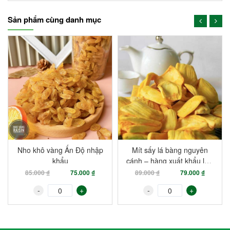
Sản phẩm cùng danh mục
-12%
-11%
Nho khô vàng Ấn Độ nhập
Mít sấy lá bàng nguyên
khẩu
cánh – hàng xuất khẩu loại
1
85.000 ₫
75.000 ₫
89.000 ₫
79.000 ₫
-
+
-
+