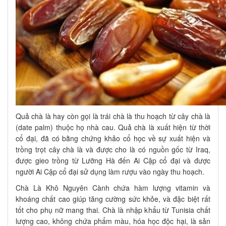
Quả chà là hay còn gọi là trái chà là thu hoạch từ cây chà là
(date palm) thuộc họ nhà cau. Quả chà là xuất hiện từ thời
cổ đại, đã có bằng chứng khảo cổ học về sự xuất hiện và
trồng trọt cây chà là và được cho là có nguồn gốc từ Iraq,
được gieo trồng từ Lưỡng Hà đến Ai Cập cổ đại và được
người Ai Cập cổ đại sử dụng làm rượu vào ngày thu hoạch.
Chà Là Khô Nguyên Cành chứa hàm lượng vitamin và
khoáng chất cao giúp tăng cường sức khỏe, và đặc biệt rất
tốt cho phụ nữ mang thai. Chà là nhập khẩu từ Tunisia chất
lượng cao, không chứa phẩm màu, hóa học độc hại, là sản