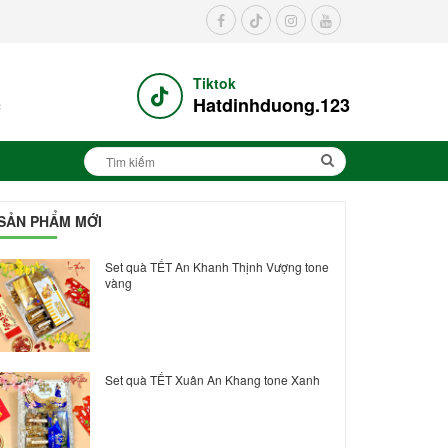
Tiktok
c
Hatdinhduong.123
SẢN PHẨM MỚI
Set quà TẾT An Khanh Thịnh Vượng tone
vàng
Set quà TẾT Xuân An Khang tone Xanh