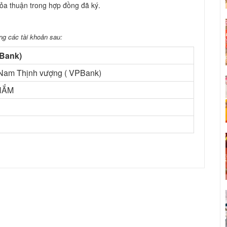
hỏa thuận trong hợp đồng đã ký.
ng các tài khoản sau:
PBank)
Nam Thịnh vượng ( VPBank)
HẮM