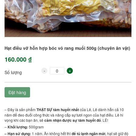
Hạt điều vỡ hỗn hợp bóc vỏ rang muối 500g (chuyên ăn vặt)
160.000 ₫
-
+
Số lượng
Đặt hàng
– Đây là sản phẩm
THẬT SỰ tâm huyết nhất
của Lê, Lê dành hẳn cả 10
năm để đeo đuổi công thức và nâng cấp sự tươi ngon của hạt điều. Lê hi
vọng khi các bạn ăn, sẽ
cảm nhận được sự tâm huyết đó
. LÊ!
–
Khối lượng:
500gram
– Hạn sử dụng:
1 năm. Ăn không hết thì
để tủ lạnh ngăn mát
, hạt sẽ giữ độ