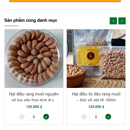
Sản phẩm cùng danh mục
Hạt điều rang muối nguyên
Hạt điều ốc tiêu rang muối
vỏ lụa xếp hoa size A cồ
– bóc vỏ giá rẻ -500g
VIP xuất khẩu
125.000 ₫
125.000 ₫
-
+
-
+