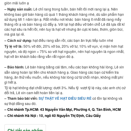
giòn mãi luôn ạ
– Ngày sản xuất:
Lê chỉ rang trong tuần, bán hết rồi mới rang lại ạ. Nên
không bao giờ bán hàng cũ quá 1 tháng khách hàng nhé, dù sản phẩm hạn
sử dụng tới 1 năm lận ạ. Rất nhiều nơi khác bán hàng ít nhất đã rang mấy
tháng rồi ạ và bán hàng cũ đấy ạ. Với lại hạt điều vỡ bên chỗ Lê đã lựa rất kĩ
các hạt sâu ra hết rồi, nên tuy là hạt vỡ nhưng ăn cực kì béo, thơm, giòn bùi,
mà giá lại rẻ.
– Cách sử dụng:
hạt điều rang sẵn rồi, các bạn ăn trực tiếp luôn nhé
Tỷ lệ vỡ là:
50% vỡ đôi, 20% vỡ ba, 20% vỡ tư, 10% vỡ vụn, vị mặn hơn hạt
nguyên, và độ ngon = 75% so với hạt nguyên, nên hạt nguyên là ngon nhất,
hạt vỡ ăn khách bảo rằng vẫn rất ngon đó ạ.
– Bảo hành:
Lê bán hàng bằng cái tâm, nếu các bạn không hài lòng, Lê xin
sẵn sàng hoàn lại tiền cho khách hàng ạ. Giao hàng các bạn cứ kiểm tra
hàng, ăn thử nếu muốn, nếu không hài lòng cứ từ chối nhận, không mất phí
gì hết ạ.
Tỷ lệ hạt không đạt chất lượng: dưới 3%. Nếu tỷ vượt tỷ lệ này, các anh chị cứ
đổi trả, Lê xin cam kết hoàn tiền lại ạ.
– Tham bảo bài viết:
SỰ THẬT VỀ HẠT ĐIỀU SIÊU RẺ
có tồn tại không và
sự thật đằng sau đó.
– Chi nhánh Tp.HCM: 43 Nguyễn Văn Mại, Phường 4, Q. Tân Bình, HCM
– Chi nhánh Hà Nội : 10, ngõ 40 Nguyễn Thị Định, Cầu Giấy
Chi tiết sản phẩm