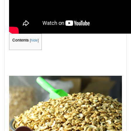
Contents
[
hide
]