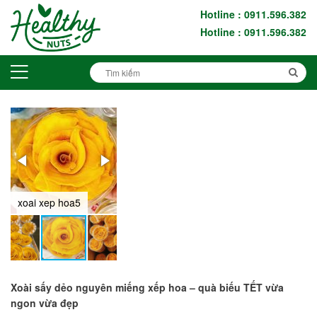
Hotline : 0911.596.382
Hotline : 0911.596.382
xoai xep hoa5
xoai xep hoa6
Xoài sấy dẻo nguyên miếng xếp hoa – quà biếu TẾT vừa
ngon vừa đẹp