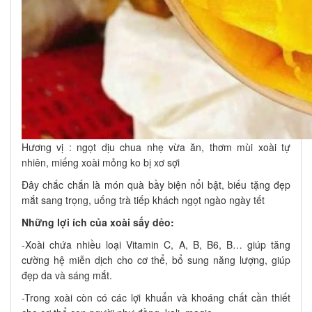
Hương vị : ngọt dịu chua nhẹ vừa ăn, thơm mùi xoài tự
nhiên, miếng xoài mỏng ko bị xơ sợi
Đây chắc chắn là món quà bầy biện nổi bật, biếu tặng đẹp
mắt sang trọng, uống trà tiếp khách ngọt ngào ngày tết
Những lợi ích của xoài sấy dẻo:
-Xoài chứa nhiều loại Vitamin C, A, B, B6, B… giúp tăng
cường hệ miễn dịch cho cơ thể, bổ sung năng lượng, giúp
đẹp da và sáng mắt.
-Trong xoài còn có các lợi khuẩn và khoáng chất cần thiết