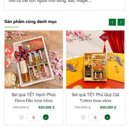
cho cơ thể con người như đồng, kali, magie…
Sản phẩm cùng danh mục
-10%
-7%
Set quà TẾT Hạnh Phúc
Set quà TẾT Phú Quý Cát
Đong Đầy tone hồng
Tường tone vàng
690.000 ₫
620.000 ₫
700.000 ₫
650.000 ₫
-
+
-
+