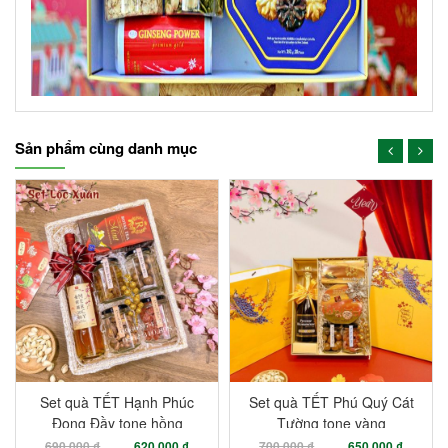
Sản phẩm cùng danh mục
-10%
-7%
Set quà TẾT Hạnh Phúc
Set quà TẾT Phú Quý Cát
Đong Đầy tone hồng
Tường tone vàng
690.000 ₫
620.000 ₫
700.000 ₫
650.000 ₫