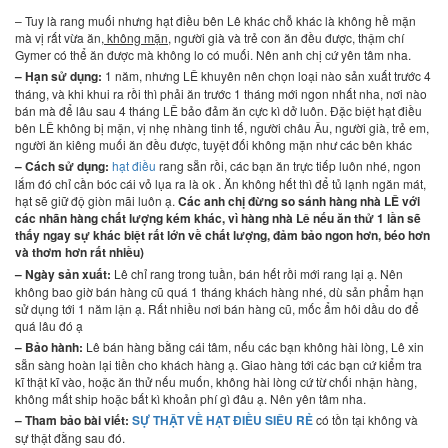
– Tuy là rang muối nhưng hạt điều bên Lê khác chỗ khác là không hề mặn
mà vị rất vừa ăn,
không mặn
, người già và trẻ con ăn đều được, thậm chí
Gymer có thể ăn được mà không lo có muối. Nên anh chị cứ yên tâm nha.
– Hạn sử dụng:
1 năm, nhưng LÊ khuyên nên chọn loại nào sản xuất trước 4
tháng, và khi khui ra rồi thì phải ăn trước 1 tháng mới ngon nhất nha, nơi nào
bán mà để lâu sau 4 tháng LÊ bảo đảm ăn cực kì dở luôn. Đặc biệt hạt điều
bên LÊ không bị mặn, vị nhẹ nhàng tinh tế, người châu Âu, người già, trẻ em,
người ăn kiêng muối ăn đều được, tuyệt đối không mặn như các bên khác
– Cách sử dụng:
hạt điều
rang sẵn rồi, các bạn ăn trực tiếp luôn nhé, ngon
lắm đó chỉ cần bóc cái vỏ lụa ra là ok . Ăn không hết thì để tủ lạnh ngăn mát,
hạt sẽ giữ độ giòn mãi luôn ạ.
Các anh chị đừng so sánh hàng nhà LÊ với
các nhãn hàng chất lượng kém khác, vì hàng nhà Lê nếu ăn thử 1 lần sẽ
thấy ngay sự khác biệt rất lớn về chất lượng, đảm bảo ngon hơn, béo hơn
và thơm hơn rất nhiều)
– Ngày sản xuất:
Lê chỉ rang trong tuần, bán hết rồi mới rang lại ạ. Nên
không bao giờ bán hàng cũ quá 1 tháng khách hàng nhé, dù sản phẩm hạn
sử dụng tới 1 năm lận ạ. Rất nhiều nơi bán hàng cũ, mốc ẩm hôi dầu do để
quá lâu đó ạ
– Bảo hành:
Lê bán hàng bằng cái tâm, nếu các bạn không hài lòng, Lê xin
sẵn sàng hoàn lại tiền cho khách hàng ạ. Giao hàng tới các bạn cứ kiểm tra
kĩ thật kĩ vào, hoặc ăn thử nếu muốn, không hài lòng cứ từ chối nhận hàng,
không mất ship hoặc bất kì khoản phí gì đâu ạ. Nên yên tâm nha.
– Tham bảo bài viết:
SỰ THẬT VỀ HẠT ĐIỀU SIÊU RẺ
có tồn tại không và
sự thật đằng sau đó.