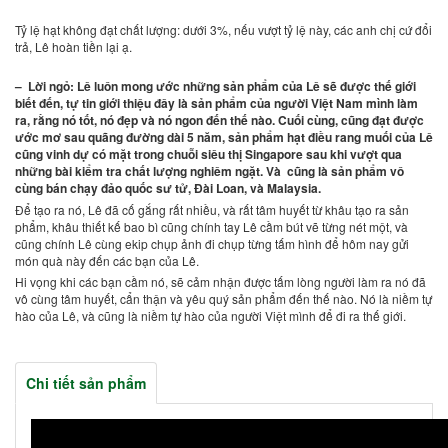
Tỷ lệ hạt không đạt chất lượng: dưới 3%, nếu vượt tỷ lệ này, các anh chị cứ đổi
trả, Lê hoàn tiền lại ạ.
– Lời ngỏ: Lê luôn mong ước những sản phẩm của Lê sẽ được thế giới
biết đến, tự tin giới thiệu đây là sản phẩm của người Việt Nam mình làm
ra, rằng nó tốt, nó đẹp và nó ngon đến thế nào. Cuối cùng, cũng đạt được
ước mơ sau quãng đường dài 5 năm, sản phẩm hạt điều rang muối của Lê
cũng vinh dự có mặt trong chuỗi siêu thị Singapore sau khi vượt qua
những bài kiểm tra chất lượng nghiêm ngặt. Và cũng là sản phẩm vô
cùng bán chạy đảo quốc sư tử, Đài Loan, và Malaysia.
Để tạo ra nó, Lê đã cố gắng rất nhiều, và rất tâm huyết từ khâu tạo ra sản
phẩm, khâu thiết kế bao bì cũng chính tay Lê cầm bút vẽ từng nét một, và
cũng chính Lê cùng ekip chụp ảnh đi chụp từng tấm hình để hôm nay gửi
món quà này đến các bạn của Lê.
Hi vọng khi các bạn cầm nó, sẽ cảm nhận được tấm lòng người làm ra nó đã
vô cùng tâm huyết, cẩn thận và yêu quý sản phẩm đến thế nào. Nó là niềm tự
hào của Lê, và cũng là niềm tự hào của người Việt mình để đi ra thế giới.
Chi tiết sản phẩm