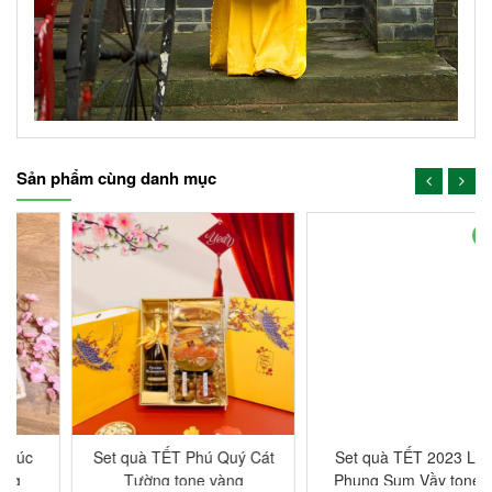
Sản phẩm cùng danh mục
-7%
-7%
Set quà TẾT Phú Quý Cát
Set quà TẾT 2023 Long
Tường tone vàng
Phụng Sum Vầy tone đỏ