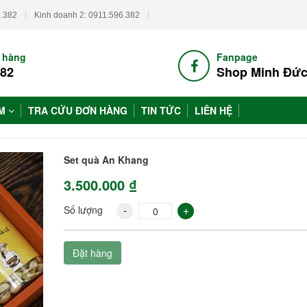
6.382
Kinh doanh 2: 0911.596.382
h hàng
Fanpage
382
Shop Minh Đứ
ẨM
TRA CỨU ĐƠN HÀNG
TIN TỨC
LIÊN HỆ
Set quà An Khang
3.500.000 ₫
-
+
Số lượng
Đặt hàng