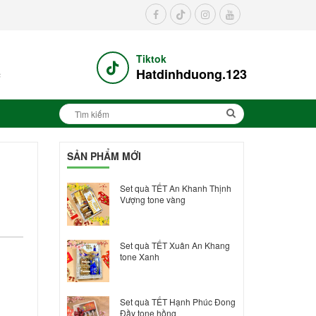
Tiktok
c
Hatdinhduong.123
SẢN PHẨM MỚI
Set quà TẾT An Khanh Thịnh
Vượng tone vàng
Set quà TẾT Xuân An Khang
tone Xanh
Set quà TẾT Hạnh Phúc Đong
Đầy tone hồng