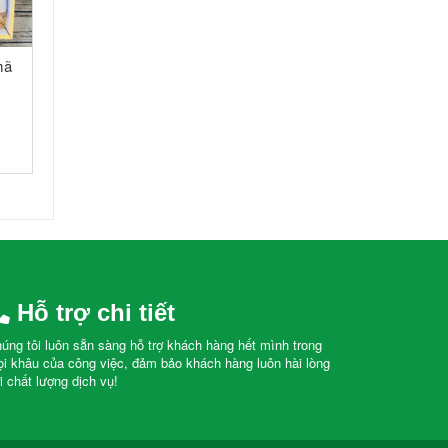
kết
Set quà tết cao cấp mã
âm-
1250
ã
1.600.000 ₫
-
+
Hỗ trợ chi tiết
úng tôi luôn sẵn sàng hỗ trợ khách hàng hết mình trong
i khâu của công việc, đảm bảo khách hàng luôn hài lòng
i chất lượng dịch vụ!