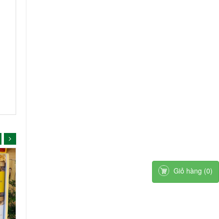
Giỏ hàng
(
0
)