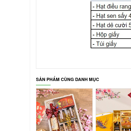
SẢN PHẨM CÙNG DANH MỤC
-10%
-7%