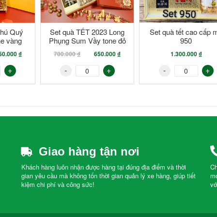
023 Long
Set quà tết cao cấp mã
Set hộp quà tặng hạt 
 tone đỏ
950
hợp hạt điều- nhân s
yến sào cao cấp m
50.000 ₫
1.300.000 ₫
3.500.000 ₫
2950
+
-
+
-
+
Giao hàng tận nơi
Khách hàng luôn nhận được hàng tại đúng địa điểm và thời
Ch
gian yêu cầu mà không tốn thời gian quản lý xe hàng, giúp tiết
mọ
kiệm chi phí và công sức!
vớ