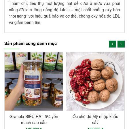
Thậm chí, tiêu thụ một lượng hạt dẻ cười ở mức vừa phải
cũng đã làm tăng nồng độ lutein – một chất chống oxy hóa
“nổi tiếng” với hiệu quả bảo vệ cơ thể, chống oxy hóa do LDL
và giảm bệnh tim.
Sản phẩm cùng danh mục
Granola SIÊU HẠT 5% yến
Óc chó đỏ Mỹ nhập khẩu
mạch cao cấp
sấy