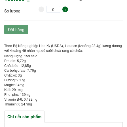
-
+
Số lượng
Đặt hàng
Theo Bộ Nông nghiệp Hoa Kỳ (USDA), 1 ounce (khoảng 28,4g) tương đương
với khoảng 49 nhân hạt dẻ cười chưa rang có chứa:
Năng lượng: 159 calo
Protein: 5,72g
Chất béo: 12,85g
Carbohydrate: 7,70g
Chất xơ: 3g
Đường: 2,17g
Magie: 34mg
Kali: 291mg
Phot pho: 139mg
Vitamin B-6: 0,482mg
Thiamin: 0,247mg
Chi tiết sản phẩm